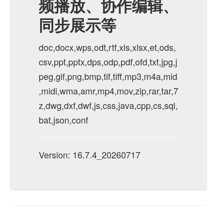
频播放、协作编辑、
同步展示等
doc,docx,wps,odt,rtf,xls,xlsx,et,ods,
csv,ppt,pptx,dps,odp,pdf,ofd,txt,jpg,j
peg,gif,png,bmp,tif,tiff,mp3,m4a,mid
,midi,wma,amr,mp4,mov,zip,rar,tar,7
z,dwg,dxf,dwf,js,css,java,cpp,cs,sql,
bat,json,conf
Version: 16.7.4_20260717